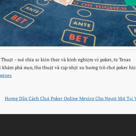
huật – nơi chia sẻ kiến thức và kinh nghiệm về poker, từ Texas
 khám phá mẹo, thủ thuật và cập nhật xu hướng trò chơi poker hiệ
ppines
Hướng Dẫn Cách Chơi Poker Online Mexico Cho Người Mới Tại