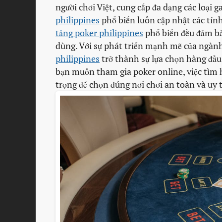
người chơi Việt, cung cấp đa dạng các loại 
philippines
phổ biến luôn cập nhật các tín
tảng poker philippines
phổ biến đều đảm bả
dùng. Với sự phát triển mạnh mẽ của ngàn
philippines
trở thành sự lựa chọn hàng đầu
bạn muốn tham gia poker online, việc tìm 
trọng để chọn đúng nơi chơi an toàn và uy t