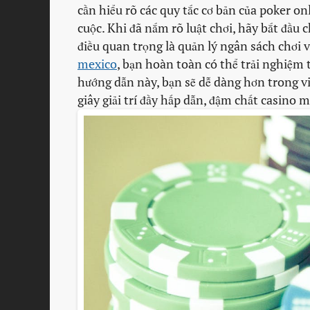
cần hiểu rõ các quy tắc cơ bản của poker o
cuộc. Khi đã nắm rõ luật chơi, hãy bắt đầu 
điều quan trọng là quản lý ngân sách chơi v
mexico
, bạn hoàn toàn có thể trải nghiệm 
hướng dẫn này, bạn sẽ dễ dàng hơn trong v
giây giải trí đầy hấp dẫn, đậm chất casino m