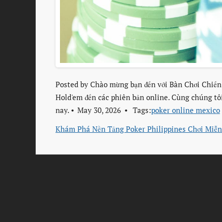
Posted by
Chào mừng bạn đến với Bàn Chơi Chiến T
Hold'em đến các phiên bản online. Cùng chúng tôi
nay.
May 30, 2026
Tags:
poker online mexico
Khám Phá Nền Tảng Poker Philippines Chơi Miễn