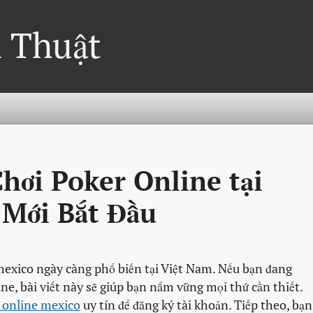
n Thuật
hơi Poker Online tại
 Mới Bắt Đầu
 mexico ngày càng phổ biến tại Việt Nam. Nếu bạn đang
ne, bài viết này sẽ giúp bạn nắm vững mọi thứ cần thiết.
 online mexico
uy tín để đăng ký tài khoản. Tiếp theo, bạn