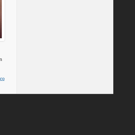
n
ico