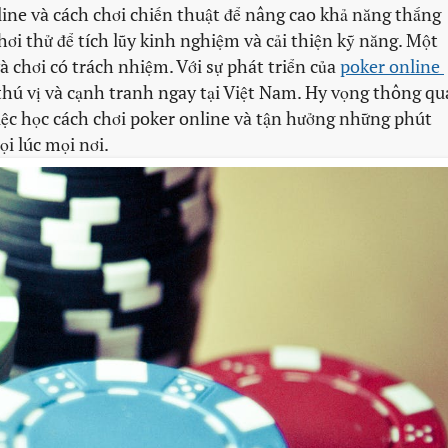
nline và cách chơi chiến thuật để nâng cao khả năng thắng
chơi thử để tích lũy kinh nghiệm và cải thiện kỹ năng. Một
à chơi có trách nhiệm. Với sự phát triển của
poker online 
thú vị và cạnh tranh ngay tại Việt Nam. Hy vọng thông qu
iệc học cách chơi poker online và tận hưởng những phút
ọi lúc mọi nơi.