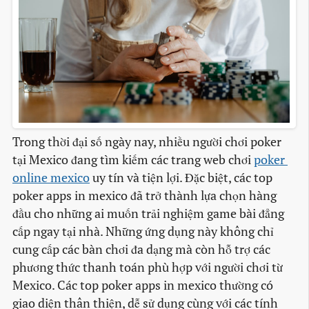
Trong thời đại số ngày nay, nhiều người chơi poker
tại Mexico đang tìm kiếm các trang web chơi
poker 
online mexico
uy tín và tiện lợi. Đặc biệt, các top
poker apps in mexico đã trở thành lựa chọn hàng
đầu cho những ai muốn trải nghiệm game bài đẳng
cấp ngay tại nhà. Những ứng dụng này không chỉ
cung cấp các bàn chơi đa dạng mà còn hỗ trợ các
phương thức thanh toán phù hợp với người chơi từ
Mexico. Các top poker apps in mexico thường có
giao diện thân thiện, dễ sử dụng cùng với các tính