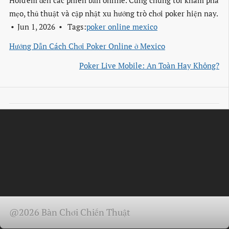
Hold'em đến các phiên bản online. Cùng chúng tôi khám phá
mẹo, thủ thuật và cập nhật xu hướng trò chơi poker hiện nay.
Jun 1, 2026
Tags:
poker online mexico
Hướng Dẫn Cách Chơi Poker Online ở Mexico
Poker Live Mobile: An Toàn Hay Không?
@2026 Bàn Chơi Chiến Thuật