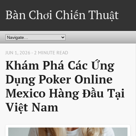
Bàn Chơi Chiến Thuật
JUN 1, 2026 - 2 MINUTE READ
Khám Phá Các Ứng
Dụng Poker Online
Mexico Hàng Đầu Tại
Việt Nam