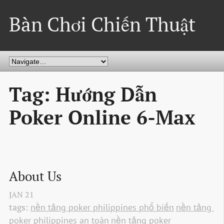
Bàn Chơi Chiến Thuật
Tag: Hướng Dẫn
Poker Online 6-Max
About Us
JAN
21
tags:
nền tảng poker philippines phổ biến
nền tảng 
poker philippines an toàn
nền tảng poker 