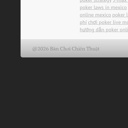
poker laws in mexico
online mexico
poker 
phí
chơi poker live m
hướng dẫn poker onl
@2026 Bàn Chơi Chiến Thuật