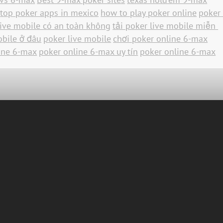
top poker apps in mexico
how to play poker online
poker 
live mobile có an toàn không
tải poker live mobile miễn 
obile ở đâu
poker live mobile
chơi poker online 6-max
ine 6-max
poker online 6-max uy tín
poker online 6-max