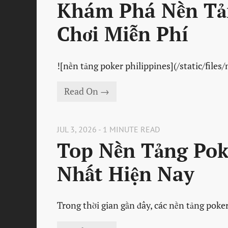
Khám Phá Nền Tản
Chơi Miễn Phí
![nền tảng poker philippines](/static/files
Read On →
JUL 3, 2026 - 1 MINUTE READ
Top Nền Tảng Pok
Nhất Hiện Nay
Trong thời gian gần đây, các nền tảng poker