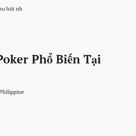
thu hút nh
oker Phổ Biến Tại
Philippine