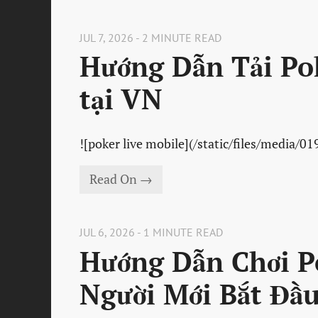
JUL 7, 2026 - 2 MINUTE READ
Hướng Dẫn Tải Po
tại VN
![poker live mobile](/static/files/media/0
Read On →
JUL 6, 2026 - 1 MINUTE READ
Hướng Dẫn Chơi P
Người Mới Bắt Đầ