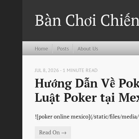
Bàn Chơi Chiế
Home
Posts
About Us
JUL 8, 2026 - 1 MINUTE READ
Hướng Dẫn Về Pok
Luật Poker tại Me
![poker online mexico](/static/files/medi
Read On →