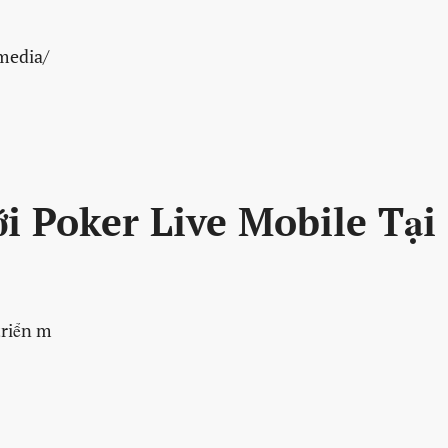
/media/
i Poker Live Mobile Tại
triển m