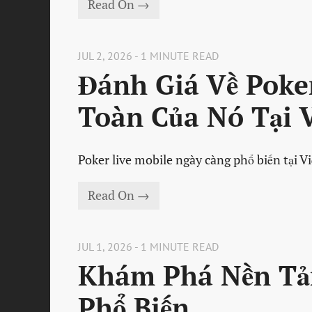
Read On →
JUL 2, 2026 - 1 MINUTE READ
Đánh Giá Về Poke
Toàn Của Nó Tại 
Poker live mobile ngày càng phổ biến tại V
Read On →
JUL 1, 2026 - 1 MINUTE READ
Khám Phá Nền Tản
Phổ Biến