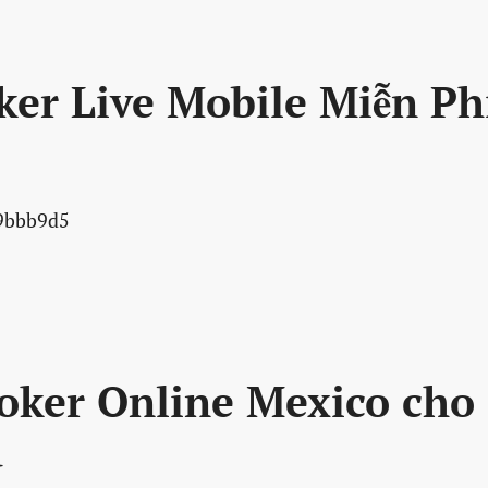
ker Live Mobile Miễn Ph
19bbb9d5
oker Online Mexico cho
u