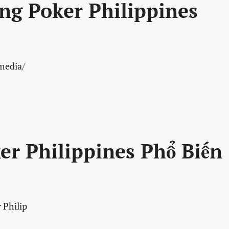
g Poker Philippines
/media/
er Philippines Phổ Biến
 Philip