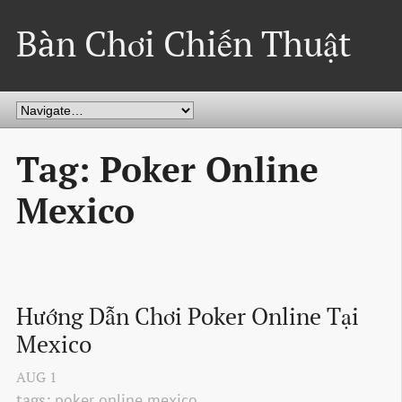
Bàn Chơi Chiến Thuật
Tag: Poker Online
Mexico
Hướng Dẫn Chơi Poker Online Tại 
Mexico
AUG
1
tags:
poker online mexico