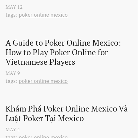
MAY
12
tags:
poker online mexico
A Guide to Poker Online Mexico: 
How to Play Poker Online for 
Vietnamese Players
MAY
9
tags:
poker online mexico
Khám Phá Poker Online Mexico Và 
Luật Poker Tại Mexico
MAY
4
tags:
poker online mexico