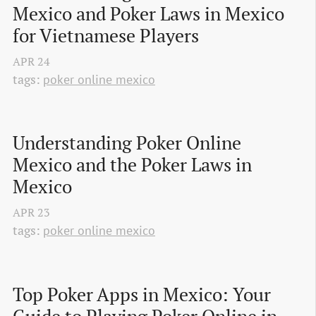
Mexico and Poker Laws in Mexico 
for Vietnamese Players
APR
24
tags:
poker online mexico
Understanding Poker Online 
Mexico and the Poker Laws in 
Mexico
APR
23
tags:
poker online mexico
Top Poker Apps in Mexico: Your 