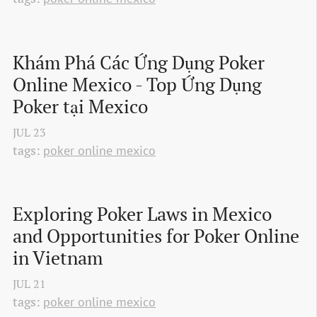
Khám Phá Các Ứng Dụng Poker 
Online Mexico - Top Ứng Dụng 
Poker tại Mexico
JUL
23
tags:
poker online mexico
Exploring Poker Laws in Mexico 
and Opportunities for Poker Online 
in Vietnam
JUL
21
tags:
poker online mexico