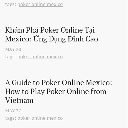
tags:
poker online mexico
Khám Phá Poker Online Tại 
Mexico: Ứng Dụng Đỉnh Cao
MAY
28
tags:
poker online mexico
A Guide to Poker Online Mexico: 
How to Play Poker Online from 
Vietnam
MAY
27
tags:
poker online mexico